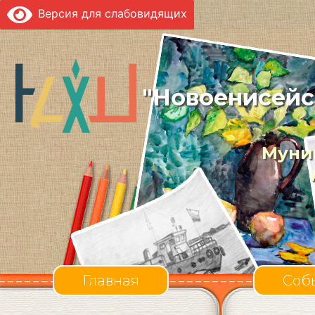
Версия для слабовидящих
"Новоенисейс
Муни
Главная
Соб