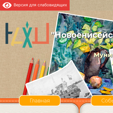
Версия для слабовидящих
"Новоенисейс
Муни
Главная
Соб