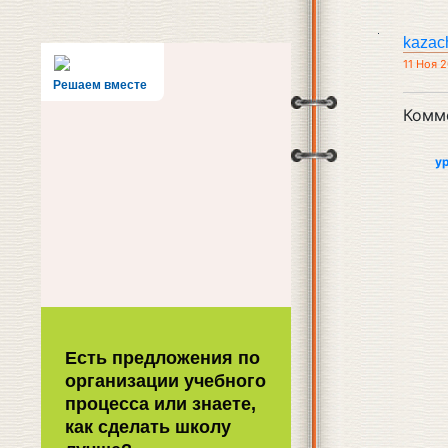
kazac
11 Ноя 2
Решаем вместе
Комм
у
Есть предложения по
организации учебного
процесса или знаете,
как сделать школу