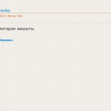
henko
024 | Автор: Alex
ентарии закрыты.
рбанович