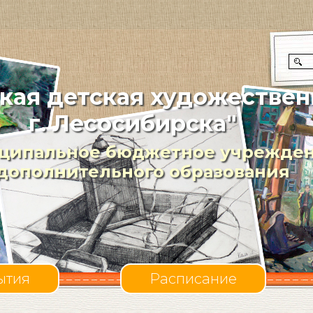
кая детская художествен
г. Лесосибирска"
ципальное бюджетное учрежде
дополнительного образования
ытия
Расписание