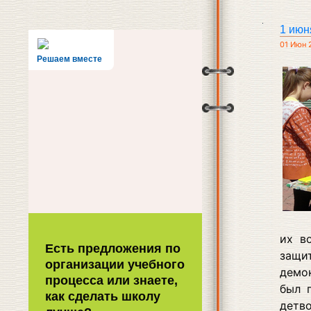
1 июн
01 Июн 
Решаем вместе
их в
Есть предложения по
защи
организации учебного
демо
процесса или знаете,
был 
как сделать школу
детв