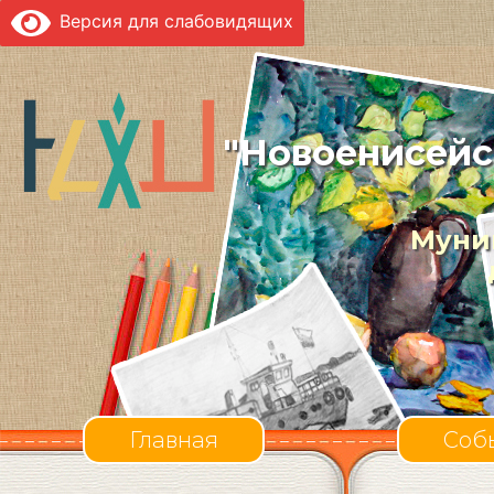
Версия для слабовидящих
"Новоенисейс
Муни
Главная
Соб