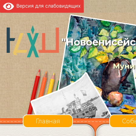
Версия для слабовидящих
"Новоенисейс
Муни
Главная
Соб