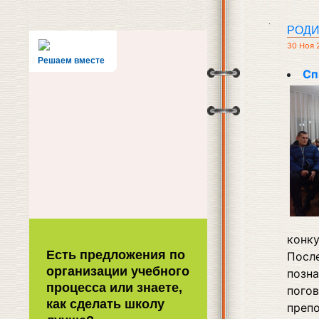
РОДИ
30 Ноя 
Решаем вместе
Сп
конку
Есть предложения по
Посл
организации учебного
позн
процесса или знаете,
пого
как сделать школу
преп