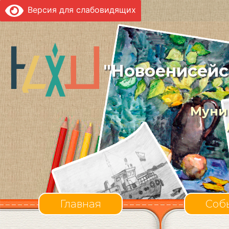
Версия для слабовидящих
"Новоенисейс
Муни
Главная
Соб