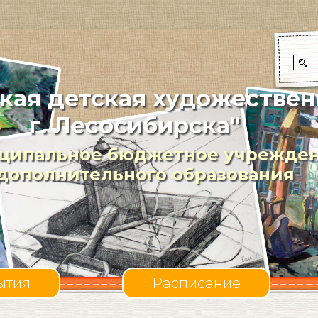
кая детская художествен
г. Лесосибирска"
ципальное бюджетное учрежде
дополнительного образования
ытия
Расписание