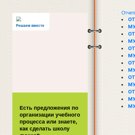
Отчет
ОТ
Решаем вместе
МУ
ОТ
МУ
ОТ
МУ
ОТ
МУ
ОТ
МУ
ОТ
МУ
МУ
Есть предложения по
организации учебного
процесса или знаете,
как сделать школу