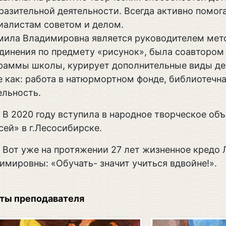
разительной деятельности. Всегда активно помо
иалистам советом и делом.
ила Владимировна является руководителем мет
динения по предмету «рисунок», была соавтором
раммы школы, курирует дополнительные виды де
е как: работа в натюрмортном фонде, библиотечн
ельность.
В 2020 году вступила в народное творческое об
сей» в г.Лесосибирске.
Вот уже на протяжении 27 лет жизненное кред
имировны: «Обучать- значит учиться вдвойне!».
ты преподавателя