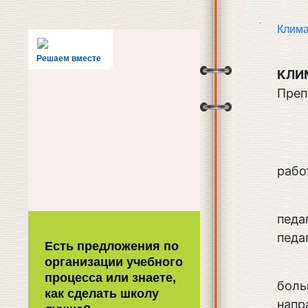
Клима
Решаем вместе
КЛИ
Преп
рабо
педа
педа
Есть предложения по
организации учебного
процесса или знаете,
боль
как сделать школу
напр