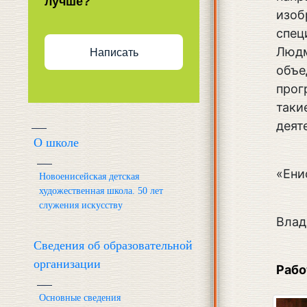
лучше?
изоб
спец
Людм
Написать
объе
прог
таки
деят
О школе
«Ени
Новоенисейская детская
художественная школа. 50 лет
служения искусству
Влад
Сведения об образовательной
организации
Рабо
Основные сведения