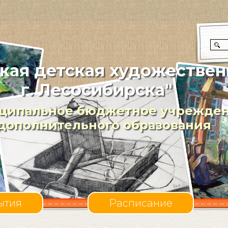
кая детская художествен
г. Лесосибирска"
ципальное бюджетное учрежде
дополнительного образования
ытия
Расписание