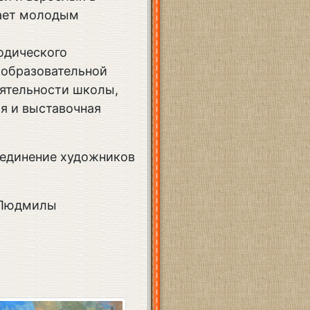
гает молодым
одического
 образовательной
ятельности школы,
ая и выставочная
ъединение художников
о Людмилы