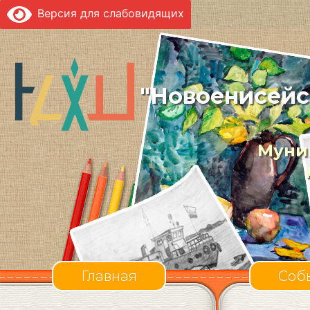
Версия для слабовидящих
"Новоенисейс
Муни
Главная
Соб