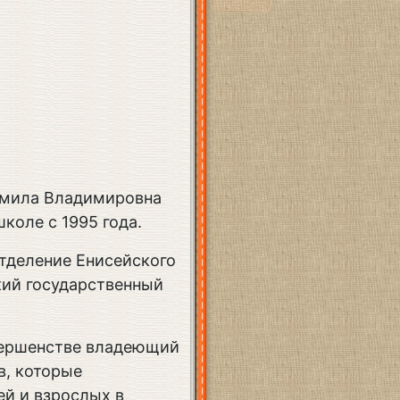
дмила Владимировна
коле с 1995 года.
отделение Енисейского
кий государственный
вершенстве владеющий
в, которые
ей и взрослых в