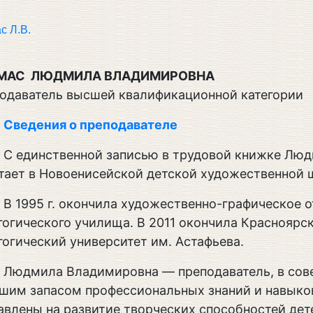
с Л.В.
МАС ЛЮДМИЛА ВЛАДИМИРОВНА
одаватель высшей квалификационной категории
Сведения о преподавателе
С единственной записью в трудовой книжке Лю
тает в Новоенисейской детской художественной ш
В 1995 г. окончила художественно-графическое 
гогического училища. В 2011 окончила Красноярс
гогический университет им. Астафьева.
Людмила Владимировна — преподаватель, в со
шим запасом профессиональных знаний и навыко
авлены на развитие творческих способностей дет