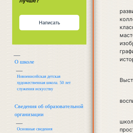
лучше?
разв
колл
Написать
клас
маст
изоб
граф
исто
О школе
Новоенисейская детская
Выст
художественная школа. 50 лет
служения искусству
восп
Сведения об образовательной
организации
школ
прос
Основные сведения