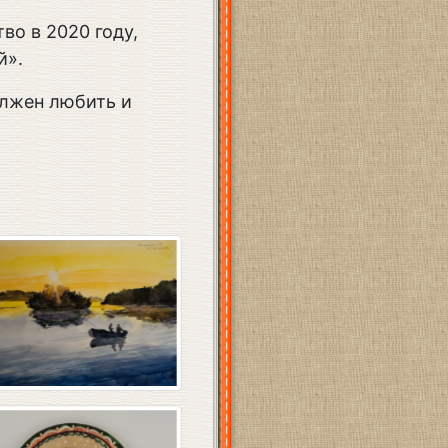
во в 2020 году,
й».
олжен любить и