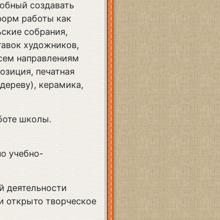
собный создавать
форм работы как
ские собрания,
тавок художников,
всем направлениям
озиция, печатная
дереву), керамика,
боте школы.
по учебно-
й деятельности
и открыто творческое