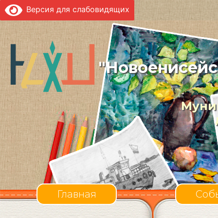
Версия для слабовидящих
"Новоенисейс
Муни
Главная
Соб