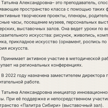
Татьяна Александровна– это преподаватель, спо
ивающее пространство класса с помощью таких 
ективные творческие проекты, пленэры, родитель
сные часы, посещение музеев, персональных выс
ерских, выставочных залов. Она ведет уроки по 
разительного искусства: рисунок, живопись, комп
ика, прикладное искусство (орнамент, роспись по 
рия искусств.
Принимает активное участие в методической ра
упает на региональных конференциях.
В 2022 году назначена заместителем директора 
итательной работе.
Татьяна Александровна инициатор инновационно
ы. При её поддержке и непосредственном участи
транство «Палитра Сибири» (выставочный зал).