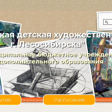
кая детская художествен
г. Лесосибирска"
ципальное бюджетное учрежде
дополнительного образования
ытия
Расписание