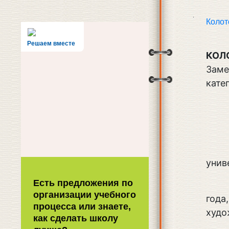
Колот
Решаем вместе
КОЛ
Заме
кате
унив
Есть предложения по
организации учебного
года
процесса или знаете,
худо
как сделать школу